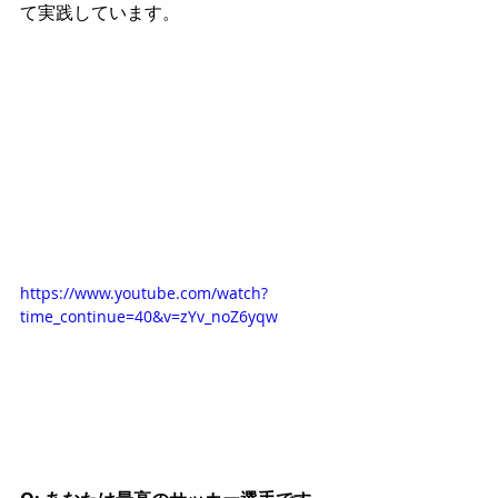
て実践しています。
https://www.youtube.com/watch?
time_continue=40&v=zYv_noZ6yqw