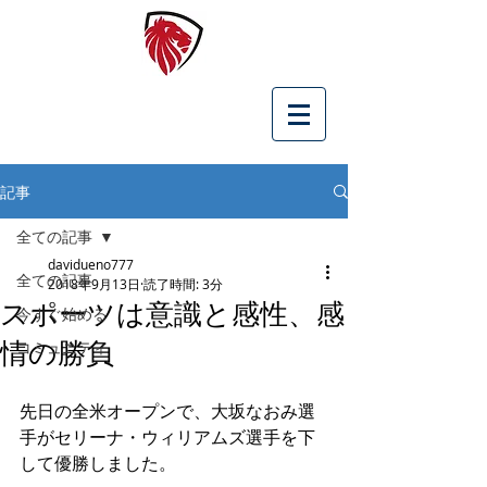
記事
全ての記事
davidueno777
全ての記事
2018年9月13日
読了時間: 3分
スポーツは意識と感性、感
今すぐ始める
情の勝負
コミュニティ
先日の全米オープンで、大坂なおみ選
手がセリーナ・ウィリアムズ選手を下
して優勝しました。