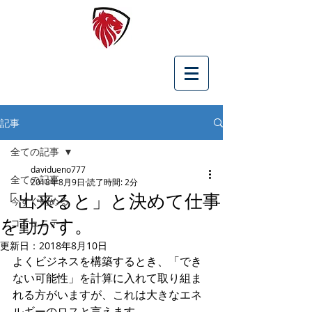
記事
全ての記事
davidueno777
全ての記事
2018年8月9日
読了時間: 2分
「出来ると」と決めて仕事
今すぐ始める
を動かす。
コミュニティ
更新日：
2018年8月10日
よくビジネスを構築するとき、「でき
ない可能性」を計算に入れて取り組ま
れる方がいますが、これは大きなエネ
ルギーのロスと言えます。