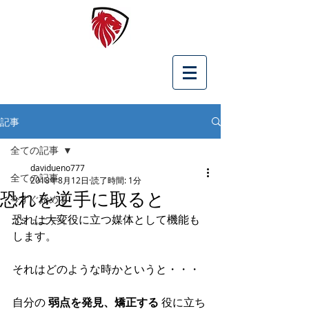
記事
全ての記事
davidueno777
全ての記事
2018年8月12日
読了時間: 1分
恐れを逆手に取ると
今すぐ始める
恐れは大変役に立つ媒体として機能も
コミュニティ
します。
それはどのような時かというと・・・
自分の 
弱点を発見、矯正する 
役に立ち