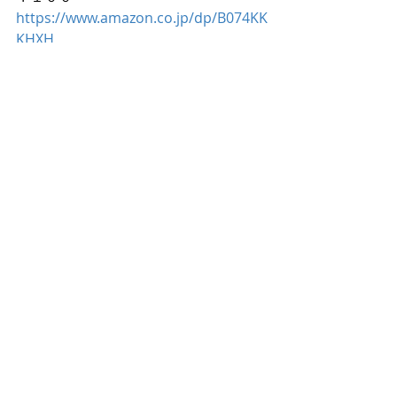
https://www.amazon.co.jp/dp/B074KK
KHXH
聖書と現代科学、そして成功マインド: 
成功を科学的な視点で解説！脳科学、
量子力学と聖書の奇跡的なコラボレー
ション Kindle版
書籍はこちらで！
最新記事
すべて表示